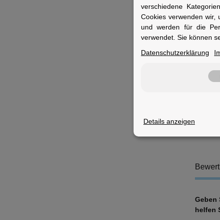
K
verschiedene Kategorie
L
Cookies verwenden wir, 
U
und werden für die Pe
K
verwendet. Sie können se
A
Datenschutzerklärung
I
V
S
Fuer 
Ideal f
suchen.
Details anzeigen
Bewer
Geben S
helfen 