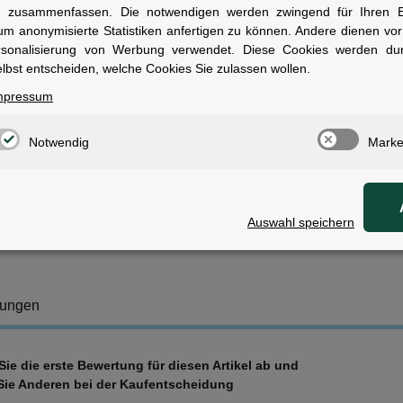
ompatibilität:
TSRR Rücklicht
n zusammenfassen. Die notwendigen werden zwingend für Ihren Ei
ieferumfang:
Reflektor, Adapter, Montagezubehör
um anonymisierte Statistiken anfertigen zu können. Andere dienen vo
VP:
4.95 EUR
rsonalisierung von Werbung verwendet. Diese Cookies werden du
ategorie:
Zubehör, Teile, Beleuchtung
lbst entscheiden, welche Cookies Sie zulassen wollen.
nwendungsbereich:
E-Bike Beleuchtung
mpressum
ersandklasse:
Standard
ales Channels:
Online Store
Notwendig
Marke
wen geeignet
ür Radfahrer, die eine integrierte Lösung aus Reflektor und TSRR Beleu
Auswahl speichern
tungen
ie die erste Bewertung für diesen Artikel ab und
Sie Anderen bei der Kaufentscheidung