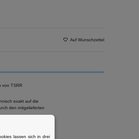
Auf Wunschzettel
ion von TSRR
hnisch exakt auf die
rch den mitgelieferten
kies lassen sich in drei