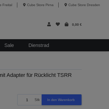
 Freital
Cube Store Pirna
Cube Store Dresden
0,00 €
Sale
Dienstrad
mit Adapter für Rücklicht TSRR
Stk
In den Warenkorb