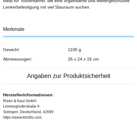
Ideal für Tourenfahrer, die eine organisierte und wettergeschützte
Lenkerbefestigung mit viel Stauraum suchen.
Merkmale
Gewicht:
1100 g
Abmessungen:
26 x 24 x 16 cm
Angaben zur Produktsicherheit
Herstellerinformationen:
Rixen & Kaul GmbH
Limminghoferstraße 9
Solingen, Deutschland, 42699
https://www.klickfix.com