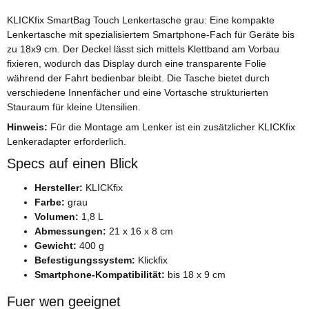
KLICKfix SmartBag Touch Lenkertasche grau: Eine kompakte
Lenkertasche mit spezialisiertem Smartphone-Fach für Geräte bis
zu 18x9 cm. Der Deckel lässt sich mittels Klettband am Vorbau
fixieren, wodurch das Display durch eine transparente Folie
während der Fahrt bedienbar bleibt. Die Tasche bietet durch
verschiedene Innenfächer und eine Vortasche strukturierten
Stauraum für kleine Utensilien.
Hinweis:
Für die Montage am Lenker ist ein zusätzlicher KLICKfix
Lenkeradapter erforderlich.
Specs auf einen Blick
Hersteller:
KLICKfix
Farbe:
grau
Volumen:
1,8 L
Abmessungen:
21 x 16 x 8 cm
Gewicht:
400 g
Befestigungssystem:
Klickfix
Smartphone-Kompatibilität:
bis 18 x 9 cm
Fuer wen geeignet