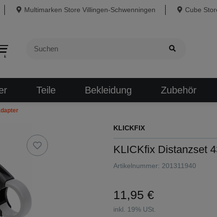
Multimarken Store Villingen-Schwenningen
Cube Store
er
Teile
Bekleidung
Zubehör
adapter
KLICKFIX
KLICKfix Distanzset 
Artikelnummer:
201311940
11,95 €
inkl. 19% USt.