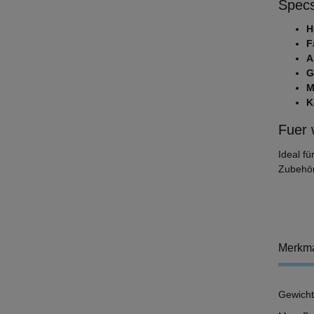
Specs
H
F
A
G
M
K
Fuer 
Ideal f
Zubehör
Merkm
Gewicht