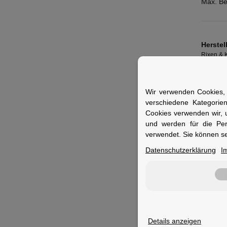
Max. Be
Herstel
Rixen &
Limmingh
Solingen
https://w
Wir verwenden Cookies, 
verschiedene Kategorie
Cookies verwenden wir, 
und werden für die Pe
verwendet. Sie können se
Bewer
Datenschutzerklärung
I
Geben S
helfen 
Arti
Details anzeigen