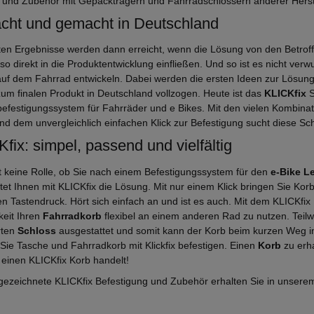
 und Zubehör mit Gepäckträgern und Fahrradschlössern anderer Herste
cht und gemacht in Deutschland
ten Ergebnisse werden dann erreicht, wenn die Lösung von den Betrof
o direkt in die Produktentwicklung einfließen. Und so ist es nicht verw
f dem Fahrrad entwickeln. Dabei werden die ersten Ideen zur Lösung
 zum finalen Produkt in Deutschland vollzogen. Heute ist das
KLICKfix
S
befestigungssystem für Fahrräder und e Bikes. Mit den vielen Kombinat
nd dem unvergleichlich einfachen Klick zur Befestigung sucht diese Sch
fix: simpel, passend und vielfältig
lt keine Rolle, ob Sie nach einem Befestigungssystem für den
e-Bike L
etet Ihnen mit KLICKfix die Lösung. Mit nur einem Klick bringen Sie Ko
en Tastendruck. Hört sich einfach an und ist es auch. Mit dem KLICKf
keit Ihren
Fahrradkorb
flexibel an einem anderen Rad zu nutzen. Teil
rten
Schloss
ausgestattet und somit kann der Korb beim kurzen Weg 
Sie Tasche und Fahrradkorb mit Klickfix befestigen. Einen
Korb
zu erha
 einen KLICKfix Korb handelt!
gezeichnete KLICKfix Befestigung und Zubehör erhalten Sie in unsere