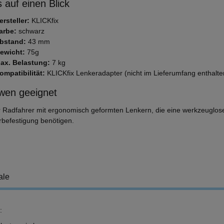
 auf einen Blick
ersteller:
KLICKfix
arbe:
schwarz
bstand:
43 mm
ewicht:
75g
ax. Belastung:
7 kg
ompatibilität:
KLICKfix Lenkeradapter (nicht im Lieferumfang enthalte
wen geeignet
ür Radfahrer mit ergonomisch geformten Lenkern, die eine werkzeuglos
befestigung benötigen.
ale
: