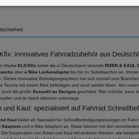
tsicherheit
Kfix: innovatives Fahrradzubehör aus Deutsch
er Marke
KLICKfix
bietet die in Deutschland sitzende
RIXEN & KAUL
tasche
über
e Bike Lenkeradapter
bis hin zu Satteltaschen an. Immer
x. Dieses innovative Befestigungssystem hat sich schnell zum Branchens
ne Tasche mit einem Klick befestigen und auch wieder lösen. Von unser
 auch die große
Auswahl an Designs
geschätzt: Wer möchte, kann s
aufen und ist damit stilsicher unterwegs.
 und Kaul: spezialisiert auf Fahrrad Schnellbe
und Kaul
bietet als Spezialist für Schnellbefestigungslösungen im Fah
d Adaptern
und e-Bike Adaptern an. Diese können mit den verschiede
 Die Kooperation von Rixen und Kaul mit anderen Marken, wie beispiel