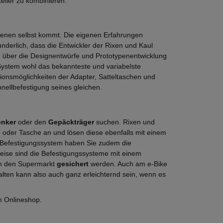
ller zu kombinieren.
fenen selbst kommt. Die eigenen Erfahrungen
underlich, dass die Entwickler der Rixen und Kaul
 über die Designentwürfe und Prototypenentwicklung
ystem wohl das bekannteste und variabelste
ionsmöglichkeiten der Adapter, Satteltaschen und
nellbefestigung seines gleichen.
enker
oder den
Gepäckträger
suchen. Rixen und
rb oder Tasche an und lösen diese ebenfalls mit einem
ix Befestigungssystem haben Sie zudem die
weise sind die Befestigungssysteme mit einem
in den Supermarkt
gesichert
werden. Auch am e-Bike
lten kann also auch ganz erleichternd sein, wenn es
m Onlineshop.