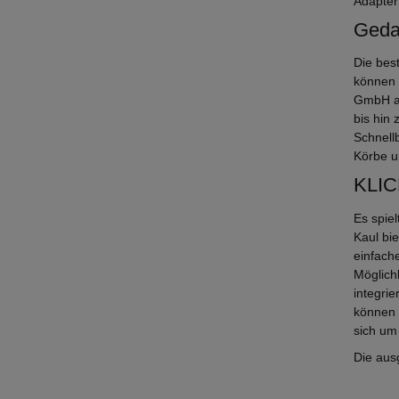
Adapter
Geda
Die bes
können s
GmbH au
bis hin
Schnell
Körbe u
KLICK
Es spie
Kaul bi
einfach
Möglich
integrie
können 
sich um
Die aus