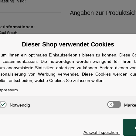
lastung in kg:
Angaben zur Produktsich
lerinformationen:
 Kaul GmbH
oferstraße 9
Dieser Shop verwendet Cookies
, Deutschland, 42699
ww.klickfix.com
um Ihnen ein optimales Einkaufserlebnis bieten zu können. Diese Coo
n zusammenfassen. Die notwendigen werden zwingend für Ihren Ei
um anonymisierte Statistiken anfertigen zu können. Andere dienen vo
rsonalisierung von Werbung verwendet. Diese Cookies werden du
lbst entscheiden, welche Cookies Sie zulassen wollen.
tungen
mpressum
Notwendig
Marke
ie die erste Bewertung für diesen Artikel ab und
Sie Anderen bei der Kaufentscheidung
kel bewerten
Auswahl speichern