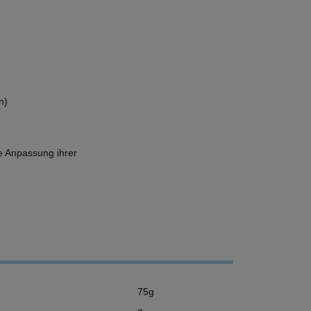
n)
e Anpassung ihrer
75g