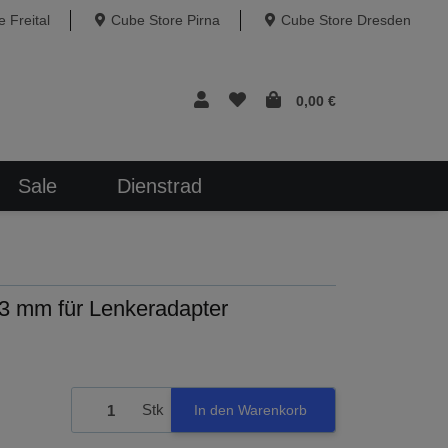
 Freital
Cube Store Pirna
Cube Store Dresden
0,00 €
Sale
Dienstrad
43 mm für Lenkeradapter
Stk
In den Warenkorb