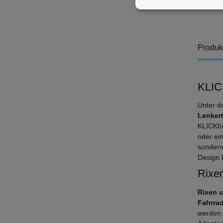
Produk
KLIC
Unter d
Lenker
KLICKfi
oder ei
sondern
Design k
Rixen
Rixen 
Fahrra
werden.