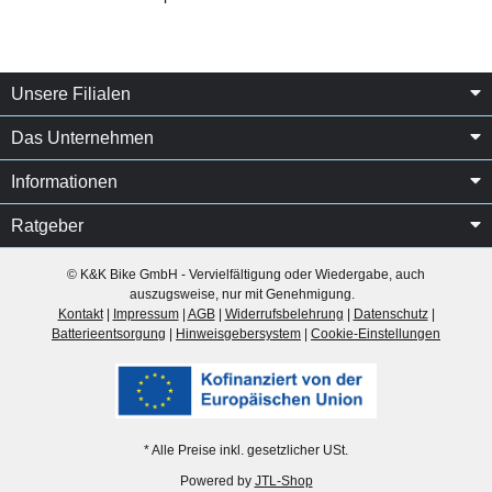
Unsere Filialen
Das Unternehmen
Informationen
Ratgeber
© K&K Bike GmbH - Vervielfältigung oder Wiedergabe, auch
auszugsweise, nur mit Genehmigung.
Kontakt
|
Impressum
|
AGB
|
Widerrufsbelehrung
|
Datenschutz
|
Batterieentsorgung
|
Hinweisgebersystem
|
Cookie-Einstellungen
* Alle Preise inkl. gesetzlicher USt.
Powered by
JTL-Shop