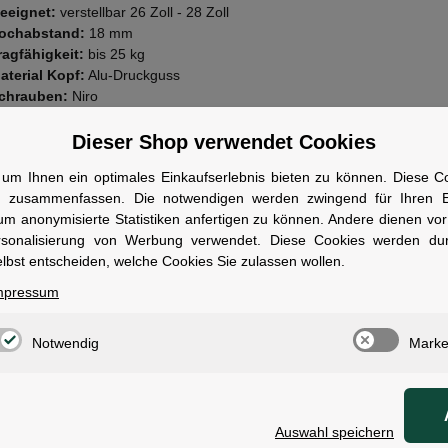
eeignet:
verstellbar 26 Zoll - 28 Zoll
ochabstand:
18 mm
ragfähigkeit:
bis 25 kg
aterial Kopf:
Alu-Druckguss
chrauben:
Niro
esonderheit:
Längenverstellbarer, breiter Fuß
ontage:
KSA 18 Vorrichtung
Dieser Shop verwendet Cookies
wen geeignet
um Ihnen ein optimales Einkaufserlebnis bieten zu können. Diese Coo
n zusammenfassen. Die notwendigen werden zwingend für Ihren Ei
r Besitzer von Rädern mit KSA 18 Ausfallenden, die eine stabile und ei
um anonymisierte Statistiken anfertigen zu können. Andere dienen vo
möglichkeit suchen.
rsonalisierung von Werbung verwendet. Diese Cookies werden du
lbst entscheiden, welche Cookies Sie zulassen wollen.
mpressum
Notwendig
Marke
ale
t:
verstellbar 26" - 28"
Auswahl speichern
gkeit:
bis 25 kg