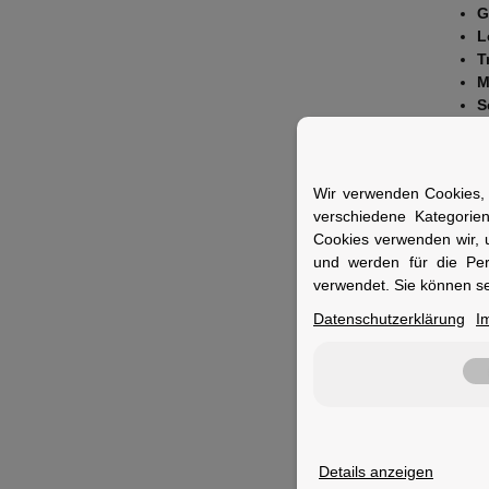
G
L
T
M
S
B
M
Fuer 
Wir verwenden Cookies, 
verschiedene Kategorie
Ideal fü
Cookies verwenden wir, 
Abstell
und werden für die Pe
verwendet. Sie können se
Datenschutzerklärung
I
Merkm
Geeigne
Details anzeigen
Tragfähi