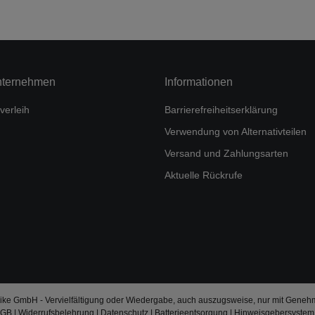
nternehmen
Informationen
verleih
Barrierefreiheitserklärung
Verwendung von Alternativteilen
Versand und Zahlungsarten
Aktuelle Rückrufe
ke GmbH - Vervielfältigung oder Wiedergabe, auch auszugsweise, nur mit Geneh
AGB
|
Widerrufsbelehrung
|
Datenschutz
|
Batterieentsorgung
|
Hinweisgebersystem