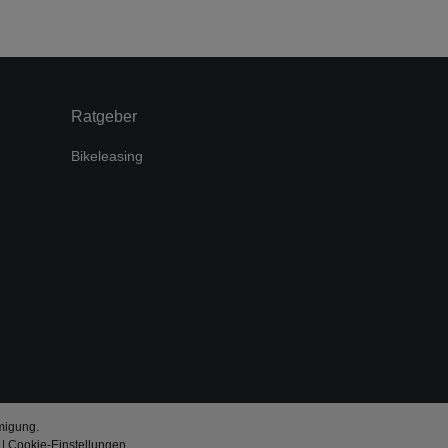
Ratgeber
Bikeleasing
migung.
|
Cookie-Einstellungen