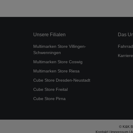
Unsere Filialen
Das U
Multimarken Store Villingen-
Fahrrad
Schwenningen
Karriere
Multimarken Store Coswig
Multimarken Store Riesa
Cube Store Dresden-Neustadt
Cube Store Freital
Cube Store Pirna
© K&K Bi
Kontakt
|
Impressum
|