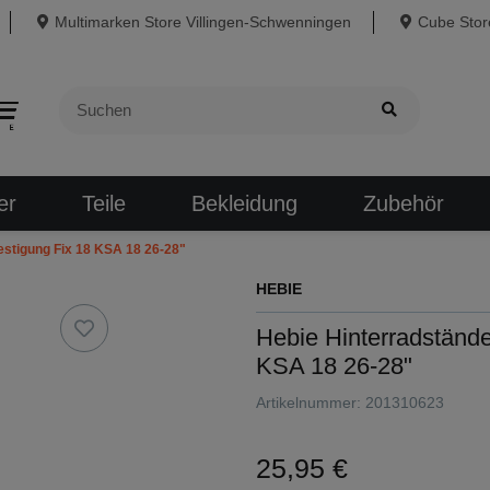
Multimarken Store Villingen-Schwenningen
Cube Store
er
Teile
Bekleidung
Zubehör
stigung Fix 18 KSA 18 26-28"
HEBIE
Hebie Hinterradständ
KSA 18 26-28"
Artikelnummer:
201310623
25,95 €