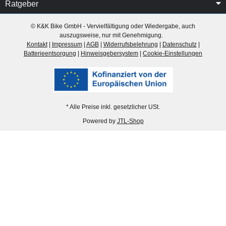
Ratgeber
© K&K Bike GmbH - Vervielfältigung oder Wiedergabe, auch
auszugsweise, nur mit Genehmigung.
Kontakt
|
Impressum
|
AGB
|
Widerrufsbelehrung
|
Datenschutz
|
Batterieentsorgung
|
Hinweisgebersystem
|
Cookie-Einstellungen
* Alle Preise inkl. gesetzlicher USt.
Powered by
JTL-Shop