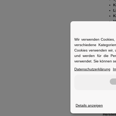
K
L
K
V
Fuer 
Wir verwenden Cookies, 
Ideal f
verschiedene Kategorie
Pedalen
Cookies verwenden wir, 
und werden für die Pe
verwendet. Sie können se
Datenschutzerklärung
I
Merkm
Material
Details anzeigen
Herstel