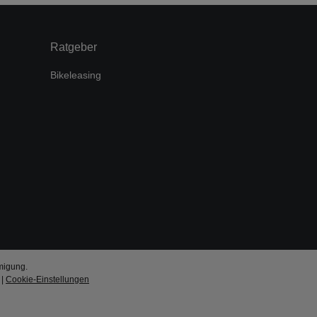
Ratgeber
Bikeleasing
migung.
|
Cookie-Einstellungen