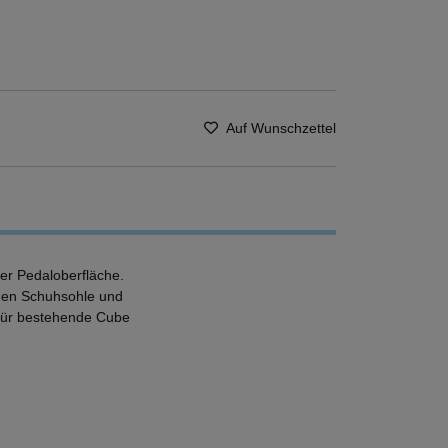
Auf Wunschzettel
der Pedaloberfläche.
chen Schuhsohle und
e für bestehende Cube