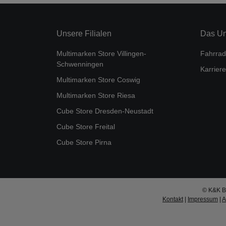
Unsere Filialen
Das U
Multimarken Store Villingen-
Fahrrad
Schwenningen
Karriere
Multimarken Store Coswig
Multimarken Store Riesa
Cube Store Dresden-Neustadt
Cube Store Freital
Cube Store Pirna
© K&K Bi
Kontakt
|
Impressum
|