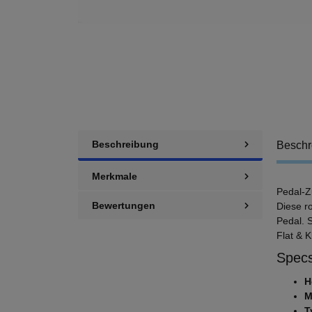
Beschreibung
Beschr
Merkmale
Pedal-Z
Bewertungen
Diese r
Pedal. 
Flat & 
Specs
H
M
T