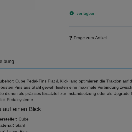
verfügbar
Frage zum Artikel
eibung
ubehör: Cube Pedal-Pins Flat & Klick lang optimieren die Traktion auf 
obusten Pins aus Stahl gewährleisten eine maximale Verbindung zwis
Sie dienen als präzises Ersatzteil zur Instandsetzung oder als Upgrad
Klick Pedalsysteme.
 auf einen Blick
ersteller:
Cube
aterial:
Stahl
yp:
Lange Pins