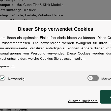
ompatibilität:
Cube Flat & Klick Modelle
ieferumfang:
10 Stück
ategorie:
Teile, Pedale, Zubehör Pedale
ersandklasse:
Standard
Dieser Shop verwendet Cookies
wen geeignet
um Ihnen ein optimales Einkaufserlebnis bieten zu können. Diese Coo
ür Mountainbiker, die durch erhöhten Grip und verbesserte Standfestigke
n zusammenfassen. Die notwendigen werden zwingend für Ihren Ei
 mehr Sicherheit benötigen.
um anonymisierte Statistiken anfertigen zu können. Andere dienen vo
rsonalisierung von Werbung verwendet. Diese Cookies werden du
lbst entscheiden, welche Cookies Sie zulassen wollen.
mpressum
ale
Notwendig
Marke
:
Angaben zur Produktsich
Auswahl speichern
lerinformationen: