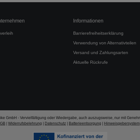
nternehmen
Informationen
verleih
Barrierefreiheitserklärung
Verwendung von Alternativteilen
Versand und Zahlungsarten
Aktuelle Rückrufe
ke GmbH - Vervielfältigung oder Wiedergabe, auch auszugsweise, nur mit Geneh
AGB
|
Widerrufsbelehrung
|
Datenschutz
|
Batterieentsorgung
|
Hinweisgebersystem