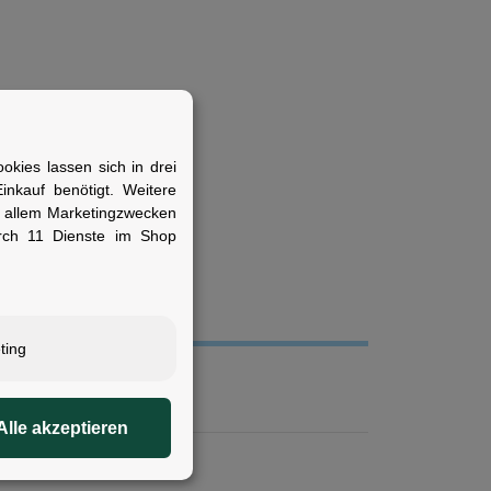
kies lassen sich in drei
it auf ihren Cube
nkauf benötigt. Weitere
r allem Marketingzwecken
rch 11 Dienste im Shop
ting
Stahl
Alle akzeptieren
erheit