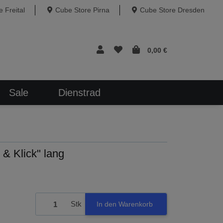
 Freital
Cube Store Pirna
Cube Store Dresden
0,00 €
Sale
Dienstrad
 & Klick" lang
Stk
In den Warenkorb