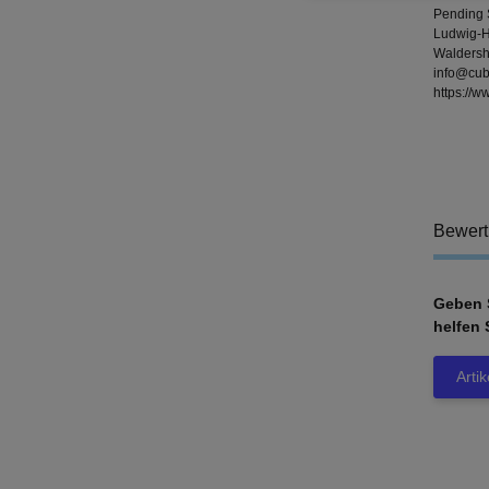
Pending
Ludwig-H
Waldersh
info@cub
https://
Bewer
Geben S
helfen 
Arti