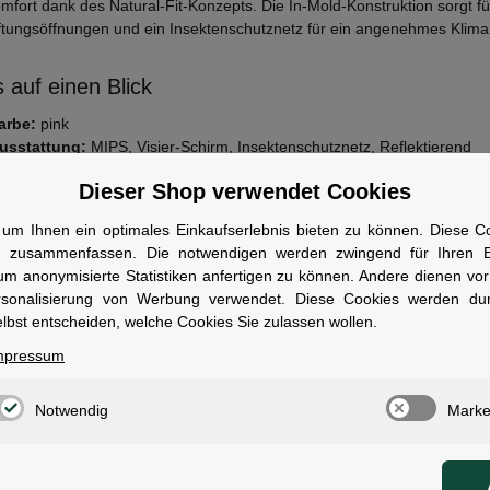
mfort dank des Natural-Fit-Konzepts. Die In-Mold-Konstruktion sorgt für
ftungsöffnungen und ein Insektenschutznetz für ein angenehmes Klima
 auf einen Blick
arbe:
pink
usstattung:
MIPS, Visier-Schirm, Insektenschutznetz, Reflektierend
insatzbereich:
City & Trekking
Dieser Shop verwendet Cookies
aterial:
EPS In-Mould
icherheit:
MIPS Technologie
um Ihnen ein optimales Einkaufserlebnis bieten zu können. Diese Coo
n zusammenfassen. Die notwendigen werden zwingend für Ihren Ei
wen geeignet
um anonymisierte Statistiken anfertigen zu können. Andere dienen vo
ür dich, wenn du im Stadtverkehr oder auf Trekking-Touren Wert auf ho
rsonalisierung von Werbung verwendet. Diese Cookies werden du
legst.
lbst entscheiden, welche Cookies Sie zulassen wollen.
mpressum
Notwendig
Marke
ale