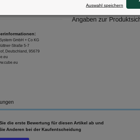
Auswahl speichern
:
EPS In-Mould
Angaben zur Produktsich
lerinformationen:
 System GmbH + Co KG
üttner-Straße 5-7
of, Deutschland, 95679
e.eu
www.cube.eu
tungen
ie die erste Bewertung für diesen Artikel ab und
Sie Anderen bei der Kaufentscheidung