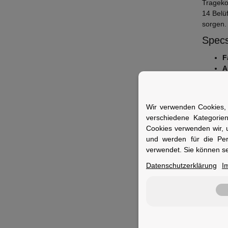
Trageko
14 Belü
sorgen.
Specs
F
A
E
M
S
Wir verwenden Cookies, 
verschiedene Kategorie
Fuer 
Cookies verwenden wir, 
Ideal f
und werden für die Pe
Komfort 
verwendet. Sie können se
Datenschutzerklärung
I
Merkm