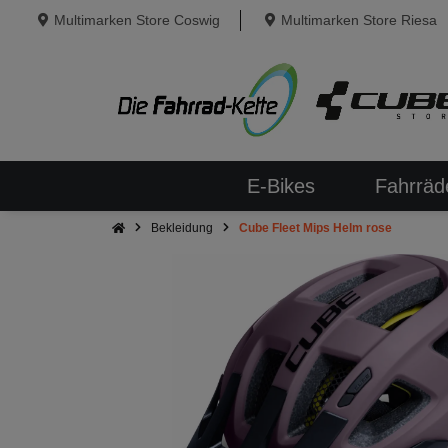
Multimarken Store Coswig
Multimarken Store Riesa
E-Bikes
Fahrräd
Bekleidung
Cube Fleet Mips Helm rose