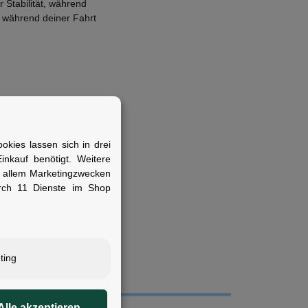
 Stabilität, während
 während deiner Fahrt
kies lassen sich in drei
nkauf benötigt. Weitere
r allem Marketingzwecken
hen Schutz und
rch 11 Dienste im Shop
ting
Alle akzeptieren