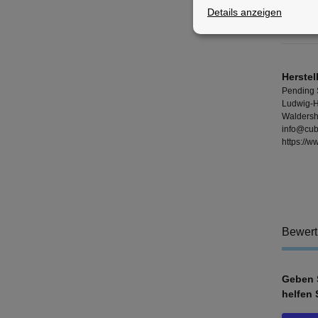
Details anzeigen
Material
Herstel
Pending
Ludwig-H
Waldersh
info@cub
https://
Bewer
Geben S
helfen 