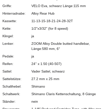
Griffe:
VELO Eva, schwarz Länge:115 mm
Hinterradnabe:
Alloy Rear Hub
Kassette:
11-13-15-18-21-24-28-32T
Kette:
1/2"x3/32" (for 8 speed)
Klingel:
ja
Lenker:
ZOOM Alloy Double butted handlebar,
Länge:580 mm, 6°
Pedale:
ja
Reifen:
24'' x 1.50 (40-507)
Sattel:
Vader Sattel, schwarz
Sattelstütze:
27.2 mm x 25 mm
Schalthebel:
Shimano
Schaltwerk:
Shimano Claris Kettenschaltung, 8 Gänge
Ständer:
nein