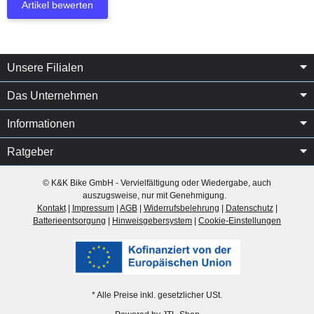
Artikel bewerten
Unsere Filialen
Das Unternehmen
Informationen
Ratgeber
© K&K Bike GmbH - Vervielfältigung oder Wiedergabe, auch
auszugsweise, nur mit Genehmigung.
Kontakt
|
Impressum
|
AGB
|
Widerrufsbelehrung
|
Datenschutz
|
Batterieentsorgung
|
Hinweisgebersystem
|
Cookie-Einstellungen
* Alle Preise inkl. gesetzlicher USt.