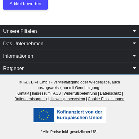
Artikel bewerten
Unsere Filialen
Das Unternehmen
Informationen
Ratgeber
© K&K Bike GmbH - Vervielfältigung oder Wiedergabe, auch
auszugsweise, nur mit Genehmigung.
Kontakt
|
Impressum
|
AGB
|
Widerrufsbelehrung
|
Datenschutz
|
Batterieentsorgung
|
Hinweisgebersystem
|
Cookie-Einstellungen
* Alle Preise inkl. gesetzlicher USt.