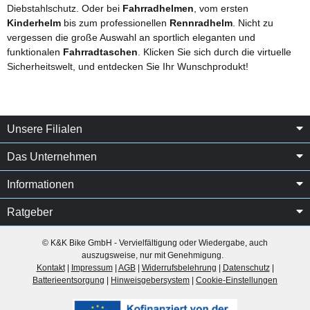
Diebstahlschutz. Oder bei
Fahrradhelmen
, vom ersten
Kinderhelm
bis zum professionellen
Rennradhelm
. Nicht zu
vergessen die große Auswahl an sportlich eleganten und
funktionalen
Fahrradtaschen
. Klicken Sie sich durch die virtuelle
Sicherheitswelt, und entdecken Sie Ihr Wunschprodukt!
Unsere Filialen
Das Unternehmen
Informationen
Ratgeber
© K&K Bike GmbH - Vervielfältigung oder Wiedergabe, auch
auszugsweise, nur mit Genehmigung.
Kontakt
|
Impressum
|
AGB
|
Widerrufsbelehrung
|
Datenschutz
|
Batterieentsorgung
|
Hinweisgebersystem
|
Cookie-Einstellungen